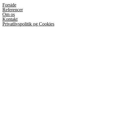
Forside
Referencer
Om os
Kontakt
Privatlivspolitik og Cookies
Åbningstider
Mandag: 07:00-15:45
Tirsdag: 07:00-15:45
Onsdag: 07:00-15:45
Torsdag: 07:00-15:45
Fredag: 07:00-12:15
Lørdag: Efter aftale
Søndag: Efter aftale