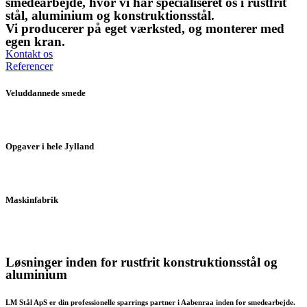
smedearbejde, hvor vi har specialiseret os i rustfrit
stål, aluminium og konstruktionsstål.
Vi producerer på eget værksted, og monterer med
egen kran.
Kontakt os
Referencer
Veluddannede smede
Vi har i dag 4 ansatte, og har beskæftiget os med smedearbejde i over 25 år.
Opgaver i hele Jylland
Vi udfører små og mellemstore smedeopgaver for både private og erhvervskunder.
Maskinfabrik
Vores veludstyret maskinfabrik, der giver os mulighed for at imødekomme en bred vifte
af smedeopgaver.
Løsninger inden for rustfrit konstruktionsstål og
aluminium
LM Stål ApS er din professionelle sparrings partner i Aabenraa inden for smedearbejde.