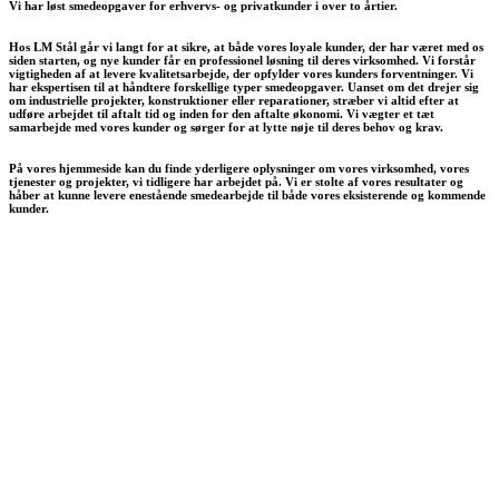
Vi har løst smedeopgaver for erhvervs- og privatkunder i over to årtier.
Hos LM Stål går vi langt for at sikre, at både vores loyale kunder, der har været med os
siden starten, og nye kunder får en professionel løsning til deres virksomhed. Vi forstår
vigtigheden af at levere kvalitetsarbejde, der opfylder vores kunders forventninger.
Vi
har ekspertisen til at håndtere forskellige typer smedeopgaver. Uanset om det drejer sig
om industrielle projekter, konstruktioner eller reparationer, stræber vi altid efter at
udføre arbejdet til aftalt tid og inden for den aftalte økonomi. Vi vægter et tæt
samarbejde med vores kunder og sørger for at lytte nøje til deres behov og krav.
På vores hjemmeside kan du finde yderligere oplysninger om vores virksomhed, vores
tjenester og projekter, vi tidligere har arbejdet på. Vi er stolte af vores resultater og
håber at kunne levere enestående smedearbejde til både vores eksisterende og kommende
kunder.